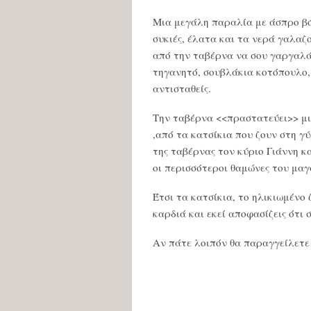
Μια μεγάλη παραλία με άσπρο βότ
συκιές, έλατα και τα νερά γαλαζ
από την ταβέρνα να σου γαργαλά
τηγανητό, σουβλάκια κοτόπουλο, 
αντισταθείς.
Την ταβέρνα <<πραστατεύει>> μι
,από τα κατσίκια που ζουν στη γ
της ταβέρνας τον κύριο Γιάννη κ
οι περισσότεροι θαμώνες του μαγ
Έτσι τα κατσίκια, το ηλικιωμένο 
καρδιά και εκεί αποφασίζεις ότι 
Αν πάτε λοιπόν θα παραγγείλετ