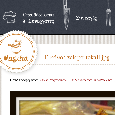
Εικόνα: zeleportokali.jpg
Επιστροφή στο:
Ζελέ πορτοκάλι με γλυκό του κουταλιού