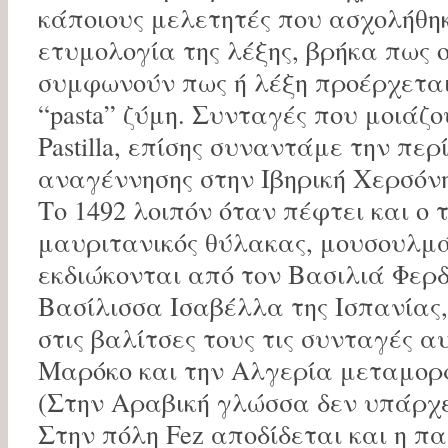
κάποιους μελετητές που ασχολήθη
ετυμολογία της λέξης, βρήκα πως ο
συμφωνούν πως ή λέξη προέρχεται
“pasta” ζύμη. Συνταγές που μοιάζ
Pastilla, επίσης συναντάμε την περ
αναγέννησης στην Ιβηρική Χερσόν
Το 1492 λοιπόν όταν πέφτει και ο 
μαυριτανικός θύλακας, μουσουλμά
εκδιώκονται από τον Βασιλιά Φερδ
Βασίλισσα Ισαβέλλα της Ισπανίας
στις βαλίτσες τους τις συνταγές α
Μαρόκο και την Αλγερία μεταμορφώ
(Στην Αραβική γλώσσα δεν υπάρχει
Στην πόλη Fez αποδίδεται και η πα