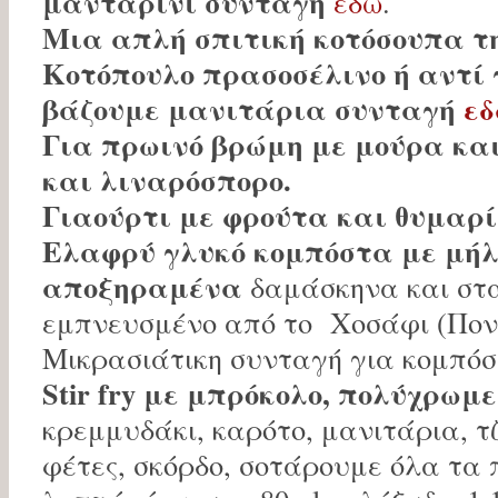
μανταρίνι συνταγή
εδώ
.
Μια απλή σπιτική κοτόσουπα τ
Κοτόπουλο πρασοσέλινο ή αντί 
βάζουμε μανιτάρια συνταγή
εδ
Για πρωινό βρώμη με μούρα κα
και λιναρόσπορο.
Γιαούρτι με φρούτα και θυμαρί
Ελαφρύ γλυκό κομπόστα με μήλο
αποξηραμένα
δαμάσκηνα και στα
εμπνευσμένο από το Χοσάφι (Πον
Μικρασιάτικη συνταγή για κομπό
Stir fry με μπρόκολο, πολύχρωμε
κρεμμυδάκι, καρότο, μανιτάρια, τζ
φέτες, σκόρδο, σοτάρουμε όλα τα