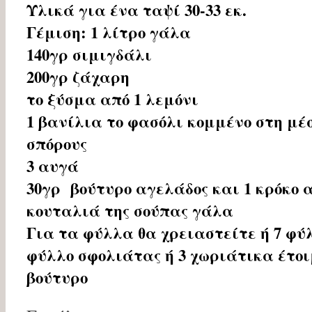
Υλικά για ένα ταψί 30-33 εκ.
Γέμιση: 1 λίτρο γάλα
140γρ σιμιγδάλι
200γρ ζάχαρη
το ξύσμα από 1 λεμόνι
1 βανίλια το φασόλι κομμένο στη μέ
σπόρους
3 αυγά
30γρ βούτυρο αγελάδος και 1 κρόκο 
κουταλιά της σούπας γάλα
Για τα φύλλα θα χρειαστείτε ή 7 φύ
φύλλο σφολιάτας ή 3 χωριάτικα έτο
βούτυρο